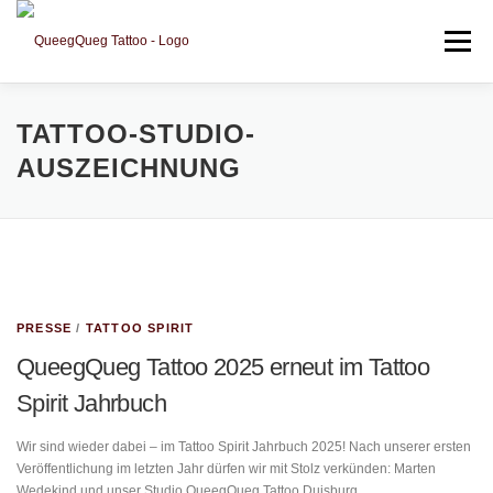
Zum Inhalt springen
Menü
START
MARTEN WEDEKIND
GALERIE
NEWS
TATTOO-STUDIO-
AUSZEICHNUNG
PRESSE
/
TATTOO SPIRIT
QueegQueg Tattoo 2025 erneut im Tattoo
Spirit Jahrbuch
Wir sind wieder dabei – im Tattoo Spirit Jahrbuch 2025! Nach unserer ersten
Veröffentlichung im letzten Jahr dürfen wir mit Stolz verkünden: Marten
Wedekind und unser Studio QueegQueg Tattoo Duisburg …