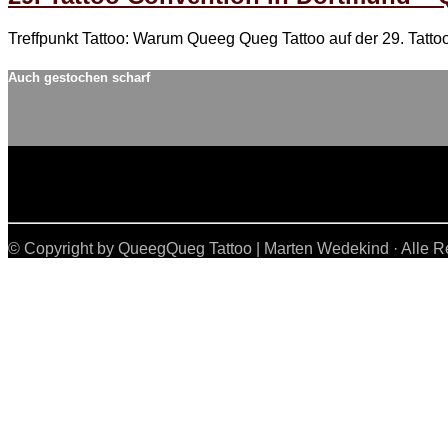
Treffpunkt Tattoo: Warum Queeg Queg Tattoo auf der 29. Tattoo
Auch gestochen scharf
© Copyright by QueegQueg Tattoo | Marten Wedekind · Alle R