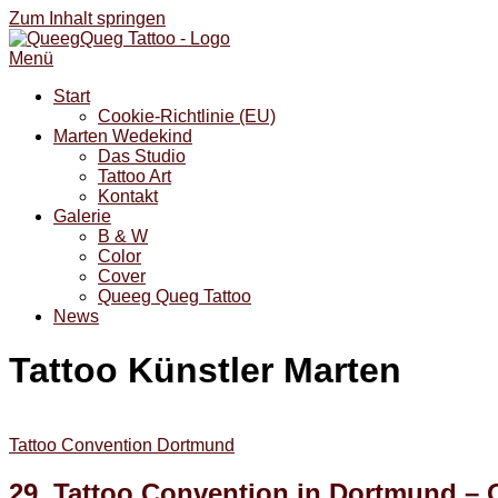
Zum Inhalt springen
Menü
Start
Cookie-Richtlinie (EU)
Marten Wedekind
Das Studio
Tattoo Art
Kontakt
Galerie
B & W
Color
Cover
Queeg Queg Tattoo
News
Tattoo Künstler Marten
Tattoo Convention Dortmund
29. Tattoo Convention in Dortmund – 