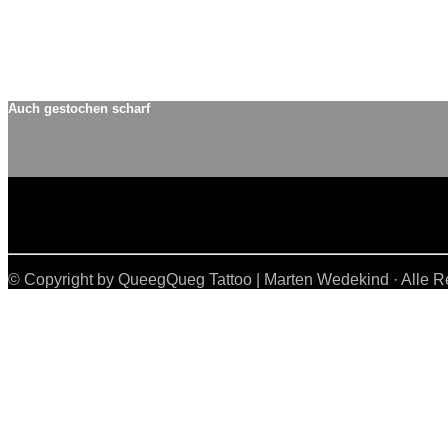
Auch gestochen scharf
© Copyright by QueegQueg Tattoo | Marten Wedekind · Alle R